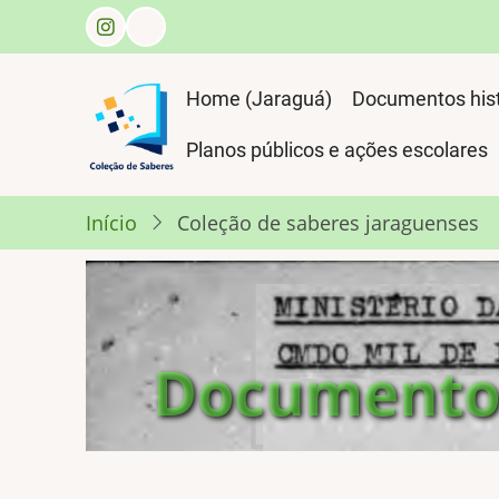
Pular
para
o
Jaraguá
Home (Jaraguá)
Documentos hist
conteúdo
horizontal
principal
Planos públicos e ações escolares
Início
Coleção de saberes jaraguenses
Documentos