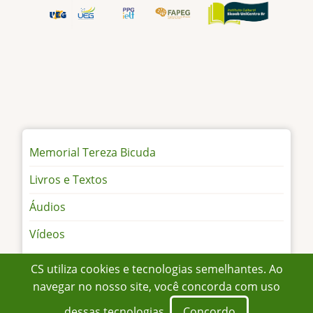
Memorial
Memorial Tereza Bicuda
Tereza
Livros e Textos
Bicuda
vertical
Áudios
Vídeos
CS utiliza cookies e tecnologias semelhantes. Ao
navegar no nosso site, você concorda com uso
© 2026 CS, All rights reserved.
dessas tecnologias.
Concordo